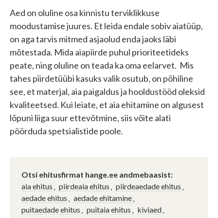
Aed on oluline osa kinnistu terviklikkuse
moodustamise juures. Et leida endale sobiv aiatüüp,
on aga tarvis mitmed asjaolud enda jaoks läbi
mõtestada. Mida aiapiirde puhul prioriteetideks
peate, ning oluline on teada ka oma eelarvet. Mis
tahes piirdetüübi kasuks valik osutub, on põhiline
see, et materjal, aia paigaldus ja hooldustööd oleksid
kvaliteetsed. Kui leiate, et aia ehitamine on algusest
lõpuni liiga suur ettevõtmine, siis võite alati
pöörduda spetsialistide poole.
Otsi ehitusfirmat hange.ee andmebaasist:
aia ehitus
piirdeaia ehitus
piirdeaedade ehitus
aedade ehitus
aedade ehitamine
puitaedade ehitus
puitaia ehitus
kiviaed