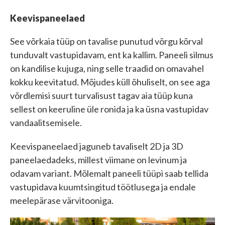
Keevispaneelaed
See võrkaia tüüp on tavalise punutud võrgu kõrval
tunduvalt vastupidavam, ent ka kallim. Paneeli silmus
on kandilise kujuga, ning selle traadid on omavahel
kokku keevitatud. Mõjudes küll õhuliselt, on see aga
võrdlemisi suurt turvalisust tagav aia tüüp kuna
sellest on keeruline üle ronida ja ka üsna vastupidav
vandaalitsemisele.
Keevispaneelaed jaguneb tavaliselt 2D ja 3D
paneelaedadeks, millest viimane on levinum ja
odavam variant. Mõlemalt paneeli tüüpi saab tellida
vastupidava kuumtsingitud töötlusega ja endale
meelepärase värvitooniga.