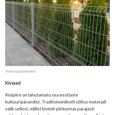
Keevispaneelaed
Kiviaed
Kivipiire on lahutamatu osa eestlaste
kultuuripärandist. Traditsiooniliselt sõltus materjali
valik sellest, millist kivimit piirkonnas parajasti