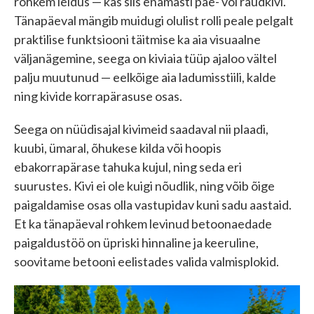
rohkem leidus — kas siis enamasti pae- või raudkivi.
Tänapäeval mängib muidugi olulist rolli peale pelgalt
praktilise funktsiooni täitmise ka aia visuaalne
väljanägemine, seega on kiviaia tüüp ajaloo vältel
palju muutunud — eelkõige aia ladumisstiili, kalde
ning kivide korrapärasuse osas.
Seega on nüüdisajal kivimeid saadaval nii plaadi,
kuubi, ümaral, õhukese kilda või hoopis
ebakorrapärase tahuka kujul, ning seda eri
suurustes. Kivi ei ole kuigi nõudlik, ning võib õige
paigaldamise osas olla vastupidav kuni sadu aastaid.
Et ka tänapäeval rohkem levinud betoonaedade
paigaldustöö on üpriski hinnaline ja keeruline,
soovitame betooni eelistades valida valmisplokid.