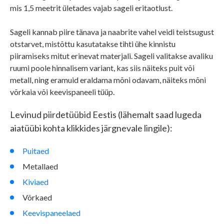
mis 1,5 meetrit ületades vajab sageli eritaotlust.
Sageli kannab piire tänava ja naabrite vahel veidi teistsugust
otstarvet, mistõttu kasutatakse tihti ühe kinnistu
piiramiseks mitut erinevat materjali. Sageli valitakse avaliku
ruumi poole hinnalisem variant, kas siis näiteks puit või
metall, ning eramuid eraldama mõni odavam, näiteks mõni
võrkaia või keevispaneeli tüüp.
Levinud piirdetüübid Eestis (lähemalt saad lugeda
aiatüübi kohta klikkides järgnevale lingile):
Puitaed
Metallaed
Kiviaed
Võrkaed
Keevispaneelaed