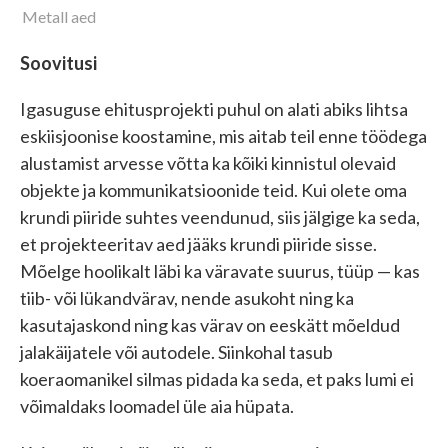
Metall aed
Soovitusi
Igasuguse ehitusprojekti puhul on alati abiks lihtsa
eskiisjoonise koostamine, mis aitab teil enne töödega
alustamist arvesse võtta ka kõiki kinnistul olevaid
objekte ja kommunikatsioonide teid. Kui olete oma
krundi piiride suhtes veendunud, siis jälgige ka seda,
et projekteeritav aed jääks krundi piiride sisse.
Mõelge hoolikalt läbi ka väravate suurus, tüüp — kas
tiib- või lükandvärav, nende asukoht ning ka
kasutajaskond ning kas värav on eeskätt mõeldud
jalakäijatele või autodele. Siinkohal tasub
koeraomanikel silmas pidada ka seda, et paks lumi ei
võimaldaks loomadel üle aia hüpata.