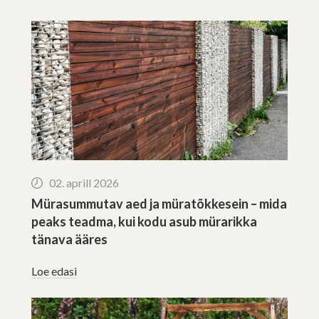
02. aprill 2026
Mürasummutav aed ja müratõkkesein – mida
peaks teadma, kui kodu asub mürarikka
tänava ääres
Loe edasi