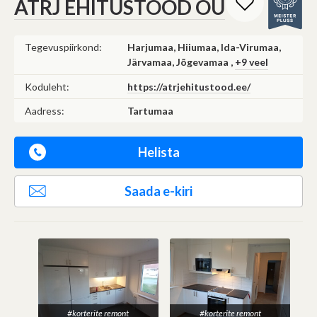
ATRJ EHITUSTÖÖD OÜ
Tegevuspiirkond:
Harjumaa, Hiiumaa, Ida-Virumaa,
Järvamaa, Jõgevamaa ,
+9 veel
Koduleht:
https://atrjehitustood.ee/
Aadress:
Tartumaa
Helista
Saada e-kiri
#korterite remont
#korterite remont