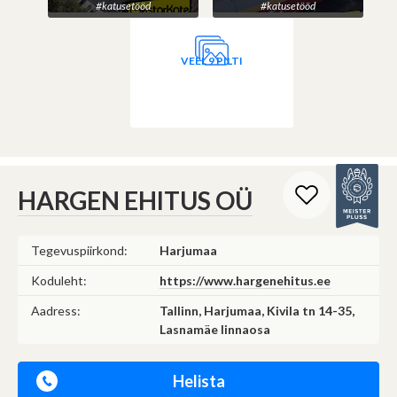
#katusetööd
#katusetööd
VEEL 9 PILTI
HARGEN EHITUS OÜ
Tegevuspiirkond:
Harjumaa
Koduleht:
https://www.hargenehitus.ee
Aadress:
Tallinn, Harjumaa, Kivila tn 14-35,
Lasnamäe linnaosa
Helista