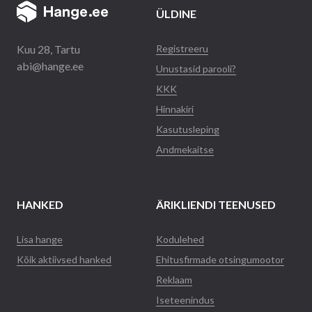
ÜLDINE
Kuu 28, Tartu
Registreeru
abi@hange.ee
Unustasid parooli?
KKK
Hinnakiri
Kasutusleping
Andmekaitse
HANKED
ÄRIKLIENDI TEENUSED
Lisa hange
Kodulehed
Kõik aktiivsed hanked
Ehitusfirmade otsingumootor
Reklaam
Iseteenindus