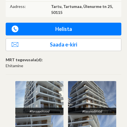
Aadress:
Tartu, Tartumaa, Ülenurme tn 25,
50115
Helista
Saada e-kiri
MRT tegevusala(d):
Ehitamine
#fassaaditööd
#fassaaditööd