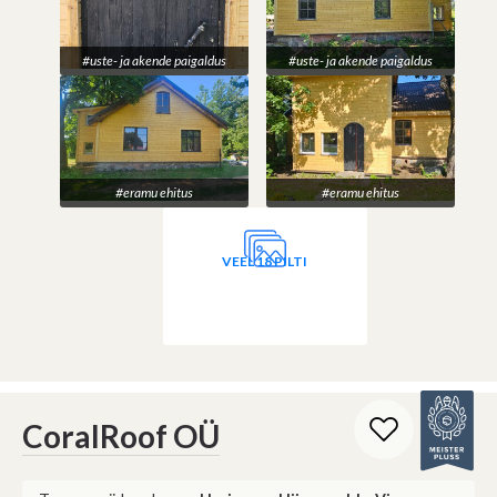
#uste- ja akende paigaldus
#uste- ja akende paigaldus
#eramu ehitus
#eramu ehitus
VEEL 18 PILTI
CoralRoof OÜ