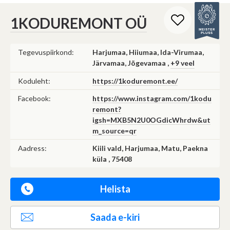
(Omavalitsus, riigiettevõte, sihtasutus, kool, lasteaed jms)
Saab korraldada hankeid
1KODUREMONT OÜ
Ei saa osaleda teistel hangetel
Saada mulle koopia
Tegevuspiirkond:
Harjumaa, Hiiumaa, Ida-Virumaa,
Edasi
Järvamaa, Jõgevamaa ,
+9 veel
Lisa pilte
Koduleht:
https://1koduremont.ee/
Facebook:
https://www.instagram.com/1kodu
Tühista
Saada
remont?
igsh=MXB5N2U0OGdicWhrdw&ut
m_source=qr
Aadress:
Kiili vald, Harjumaa, Matu, Paekna
küla , 75408
Helista
Saada e-kiri