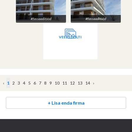
#fassaaditööd
#fassaaditööd
VEEL 31 PILTI
‹
1
2
3
4
5
6
7
8
9
10
11
12
13
14
›
+ Lisa enda firma