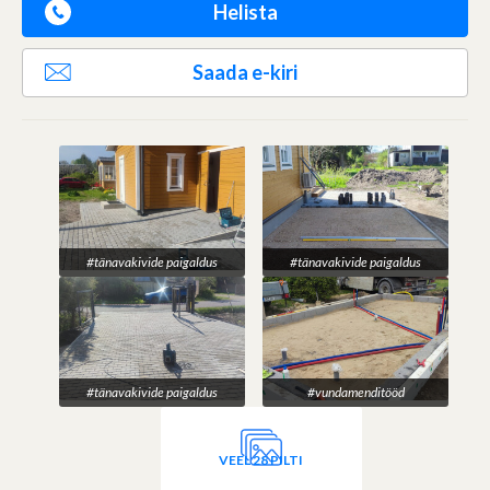
Helista
Saada e-kiri
#tänavakivide paigaldus
#tänavakivide paigaldus
#tänavakivide paigaldus
#vundamenditööd
VEEL 28 PILTI