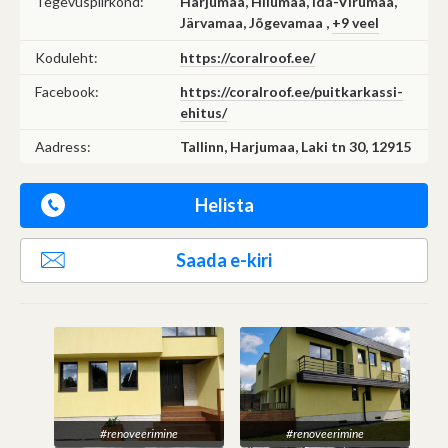
Tegevuspiirkond:
Harjumaa, Hiiumaa, Ida-Virumaa,
Järvamaa, Jõgevamaa ,
+9 veel
Koduleht:
https://coralroof.ee/
Facebook:
https://coralroof.ee/puitkarkassi-
ehitus/
Aadress:
Tallinn, Harjumaa, Laki tn 30, 12915
Helista
Saada e-kiri
#renoveerimine
#renoveerimine