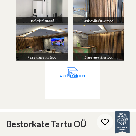
#viimistlustööd
#siseviimistlustööd
#siseviimistlustööd
#siseviimistlustööd
VEEL 119 PILTI
Bestorkate Tartu OÜ