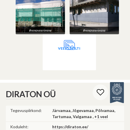
#renoveerimine
#renoveerimine
VEEL 53 PILTI
DIRATON OÜ
Tegevuspiirkond:
Järvamaa, Jõgevamaa, Põlvamaa,
Tartumaa, Valgamaa ,
+1 veel
Koduleht:
https://diraton.ee/