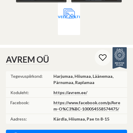
VEEL -2 PILTI
AVREM OÜ
Tegevuspiirkond:
Harjumaa, Hiiumaa, Läänemaa,
Pärnumaa, Raplamaa
Koduleht:
https://avrem.ee/
Facebook:
https://www.facebook.com/p/Avre
m-O%C3%BC-100054558574475/
Aadress:
Kärdla, Hiiumaa, Pae tn 8-15