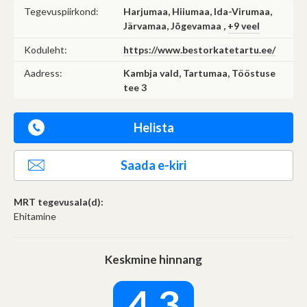
Tegevuspiirkond:
Harjumaa, Hiiumaa, Ida-Virumaa,
Järvamaa, Jõgevamaa ,
+9 veel
Koduleht:
https://www.bestorkatetartu.ee/
Aadress:
Kambja vald, Tartumaa, Tööstuse
tee 3
Helista
Saada e-kiri
MRT tegevusala(d):
Ehitamine
Keskmine hinnang
4.3