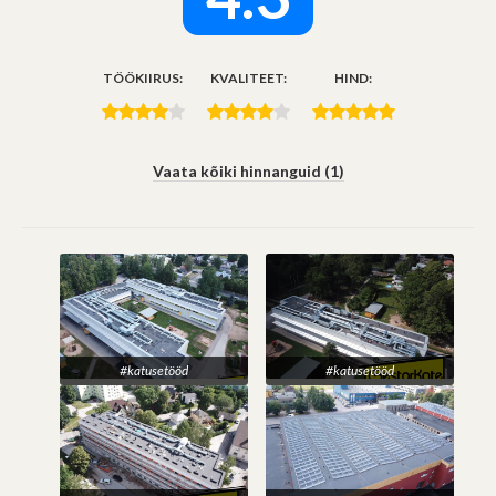
TÖÖKIIRUS:
KVALITEET:
HIND:
Vaata kõiki hinnanguid (1)
#katusetööd
#katusetööd