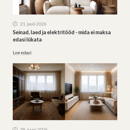
21. juuli 2026
Seinad, laed ja elektritööd - mida ei maksa
edasi lükata
Loe edasi
28. juuni 2026