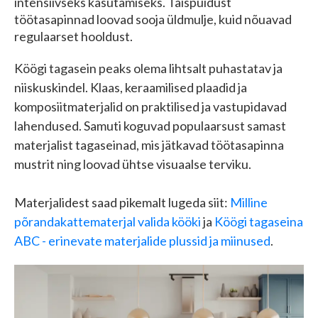
intensiivseks kasutamiseks. Täispuidust
töötasapinnad loovad sooja üldmulje, kuid nõuavad
regulaarset hooldust.
Köögi tagasein peaks olema lihtsalt puhastatav ja
niiskuskindel. Klaas, keraamilised plaadid ja
komposiitmaterjalid on praktilised ja vastupidavad
lahendused. Samuti koguvad populaarsust samast
materjalist tagaseinad, mis jätkavad töötasapinna
mustrit ning loovad ühtse visuaalse terviku.
Materjalidest saad pikemalt lugeda siit:
Milline
põrandakattematerjal valida kööki
ja
Köögi tagaseina
ABC - erinevate materjalide plussid ja miinused
.