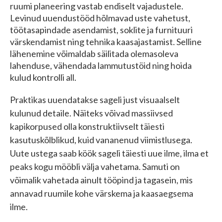
ruumi planeering vastab endiselt vajadustele.
Levinud uuendustööd hõlmavad uste vahetust,
töötasapindade asendamist, soklite ja furnituuri
värskendamist ning tehnika kaasajastamist. Selline
lähenemine võimaldab säilitada olemasoleva
lahenduse, vähendada lammutustöid ning hoida
kulud kontrolli all.
Praktikas uuendatakse sageli just visuaalselt
kulunud detaile. Näiteks võivad massiivsed
kapikorpused olla konstruktiivselt täiesti
kasutuskõlblikud, kuid vananenud viimistlusega.
Uute ustega saab köök sageli täiesti uue ilme, ilma et
peaks kogu mööbli välja vahetama. Samuti on
võimalik vahetada ainult tööpind ja tagasein, mis
annavad ruumile kohe värskema ja kaasaegsema
ilme.