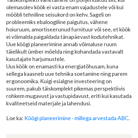
olemasolev köök ei vasta enam vajadustele või kui
mööbli tehniline seisukord on kehv. Sageli on
probleemiks ebaloogiline paigutus, vähene
hoiuruum, amortiseerunud furnituur või see, et köök
ei võimalda paigaldada tänapäevast kodutehnikat.
Uue köögi planeerimine annab võimaluse ruum
täielikult ümber mõelda ning kohandada vastavalt
kasutajate harjumustele.
Uus köök on enamasti ka energiatõhusam, kuna
sellega kaasneb uue tehnika soetamine ning parem
ergonoomika. Kuigi esialgne investeering on
suurem, pakub täiskomplekt pikemas perspektiivis
rohkem mugavust ja vastupidavust, eriti kui kasutada
kvaliteetseid materjale ja lahendusi.
Loe ka:
Köögi planeerimine - millega arvestada ABC
.