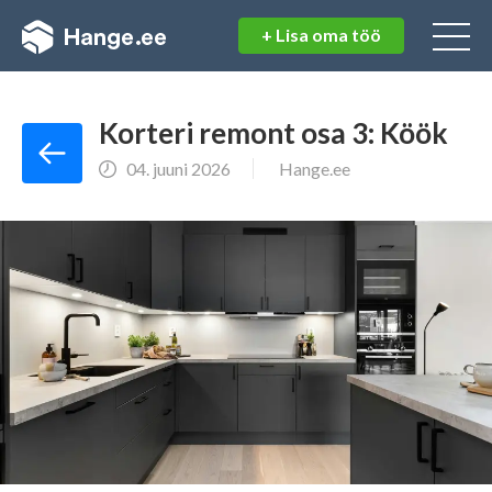
+ Lisa oma töö
Logi sisse
Registreeri kasutajaks
Juba kasutaja?
Logi sisse
Kasutajanimi:
Korteri remont osa 3: Köök
04. juuni 2026
Hange.ee
Eraisikuna
Saab korraldada hankeid
Parool:
Ei saa osaleda teistel hangetel
Ettevõtjana
Saab korraldada hankeid
Saab osaleda teistel hangetel
Unustasid parooli?
Korteriühistuna
Saab korraldada hankeid
Ei saa osaleda teistel hangetel
Avalik sektor