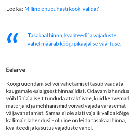
Loe ka:
Milline õhupuhasti kööki valida?
Tasakaal hinna, kvaliteedi ja vajaduste
vahel määrab köögi pikaajalise väärtuse.
Eelarve
Köögi uuendamisel või vahetamisel tasub vaadata
kaugemale esialgsest hinnasildist. Odavam lahendus
võib lühiajaliselt tunduda atraktiivne, kuid kehvemad
materjalid ja mehhanismid võivad vajada varasemat
väljavahetamist. Samas ei ole alati vajalik valida kõige
kallimaid lahendusi – oluline on leida tasakaal hinna,
kvaliteedi ja kasutus vajaduste vahel.