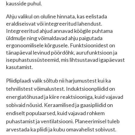
kausside puhul.
Ahju valikul on oluline hinnata, kas eelistada
eraldiseisvat või integreeritud lahendust.
Integreeritud ahjud annavad köögile puhtama
üldmulje ning võimaldavad ahju paigutada
ergonoomilisele kõrgusele. Funktsioonidest on
tänapäeval levinud pöördõhk, aurufunktsioon ja
isepuhastussüsteemid, mis lihtsustavad igapäevast
kasutamist.
Pliidiplaadi valik sõltub nii harjumustest kui ka
tehnilistest võimalustest. Induktsioonpliidid on
energiatõhusad ja kiire reaktsiooniga, kuid vajavad
sobivaid nõusid. Keraamilised ja gaasipliidid on
endiselt populaarsed, kuid vajavad rohkem
puhastamist ja ventilatsiooni. Planeerimisel tuleb
arvestada ka pliidi ja kubu omavahelist sobivust.