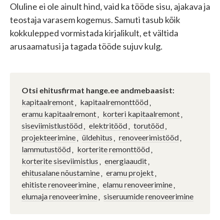
Oluline ei ole ainult hind, vaid ka tööde sisu, ajakava ja
teostaja varasem kogemus. Samuti tasub kõik
kokkulepped vormistada kirjalikult, et vältida
arusaamatusi ja tagada tööde sujuv kulg.
Otsi ehitusfirmat hange.ee andmebaasist:
kapitaalremont
kapitaalremonttööd
eramu kapitaalremont
korteri kapitaalremont
siseviimistlustööd
elektritööd
torutööd
projekteerimine
üldehitus
renoveerimistööd
lammutustööd
korterite remonttööd
korterite siseviimistlus
energiaaudit
ehitusalane nõustamine
eramu projekt
ehitiste renoveerimine
elamu renoveerimine
elumaja renoveerimine
siseruumide renoveerimine