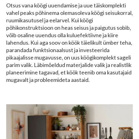
Otsus vana köögi uuendamise ja uue täiskomplekti
vahel peaks põhinema olemasoleva köögi seisukorral,
ruumikasutusel ja eelarvel. Kui köögi
põhikonstruktsioon on heas seisus ja paigutus sobib,
võib osaline uuendus olla kuluefektiivne ja kiire
lahendus. Kui aga soov on köök täielikult ümber teha,
parandada funktsionaalsust ja investeerida
pikaajalisse mugavusse, on uus köögikomplekt sageli
parim valik. Läbimõeldud materjalide valik ja realistlik
planeerimine tagavad, et köök teenib oma kasutajaid
mugavalt ja probleemideta aastaid.