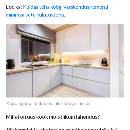
Loe ka:
Kuidas teha köögi värskendus remonti
minimaalsete kulutustega
.
Kaasaegne ja funktsionaalne köögilahendus
Millal on uus köök mõistlikum lahendus?
Täiskomplekti vahetamine on põhjendatud siis, kui