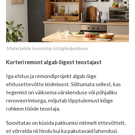
Materjalide koosmõju köögikujunduses
Korteri remont algab õigest teostajast
Iga ehitus ja remondiprojekt algab õige
ehitusettevõtte leidmisest. Sõltumata sellest, kas
tegemist on väiksema värskenduse või põhjaliku
renoveerimisega, mõjutab lõpptulemust kõige
rohkem tööde teostaja.
Soovitatav on küsida pakkumisi mitmelt ettevõttelt,
et võrrelda nii hindu kui ka pakutavaid lahendusi.