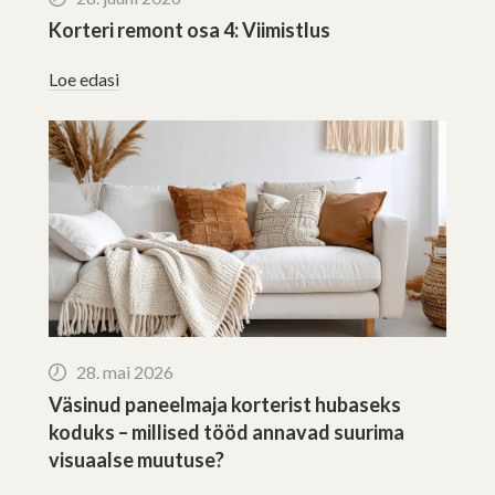
Korteri remont osa 4: Viimistlus
Loe edasi
28. mai 2026
Väsinud paneelmaja korterist hubaseks
koduks – millised tööd annavad suurima
visuaalse muutuse?