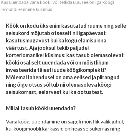
Kas uuendada vana kööki või tellida uus, see on iga köögi
(Omavalitsus, riigiettevõte, sihtasutus, kool, lasteaed jms)
Saab korraldada hankeid
remondi esimene küsimus
Ei saa osaleda teistel hangetel
Köök on kodu üks enim kasutatud ruume ning selle
seisukord mõjutab otseselt nii igapäevast
Edasi
kasutusmugavust kui ka kogu elamispinna
väärtust. Aja jooksul tekib paljudel
korteriomanikel küsimus: kas tasub olemasolevat
kööki osaliselt uuendada või on mõistlikum
investeerida täiesti uude köögikomplekti?
Mõlemal lahendusel on oma eelised ja piirangud
ning õige otsus sõltub nii olemasoleva köögi
seisukorrast, eelarvest kui ka ootustest.
Millal tasub kööki uuendada?
Vana köögi uuendamine on sageli mõistlik valik juhul,
kui köögimööbli karkassid on heas seisukorras ning