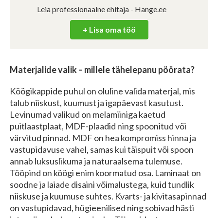
Leia professionaalne ehitaja - Hange.ee
+ Lisa oma töö
Materjalide valik – millele tähelepanu pöörata?
Köögikappide puhul on oluline valida materjal, mis
talub niiskust, kuumust ja igapäevast kasutust.
Levinumad valikud on melamiiniga kaetud
puitlaastplaat, MDF-plaadid ning spoonitud või
värvitud pinnad. MDF on hea kompromiss hinna ja
vastupidavuse vahel, samas kui täispuit või spoon
annab luksuslikuma ja naturaalsema tulemuse.
Tööpind on köögi enim koormatud osa. Laminaat on
soodne ja laiade disaini võimalustega, kuid tundlik
niiskuse ja kuumuse suhtes. Kvarts- ja kivitasapinnad
on vastupidavad, hügieenilised ning sobivad hästi