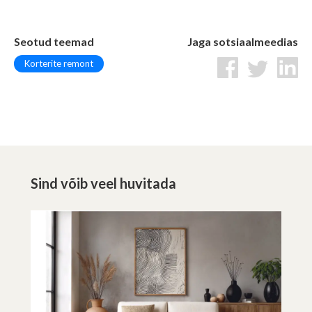
Seotud teemad
Jaga sotsiaalmeedias
Korterite remont
Sind võib veel huvitada