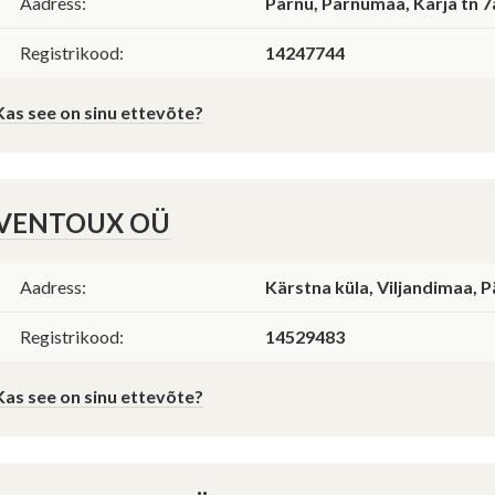
Aadress:
Pärnu, Pärnumaa, Karja tn 7
Registrikood:
14247744
Kas see on sinu ettevõte?
VENTOUX OÜ
Aadress:
Kärstna küla, Viljandimaa, P
Registrikood:
14529483
Kas see on sinu ettevõte?