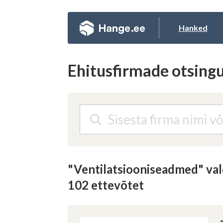
Hanked
S
Ehitusfirmade otsin
Registre
E-
Te
Er
Te
"Ventilatsiooniseadmed" val
Et
E-
102 ettevõtet
Ko