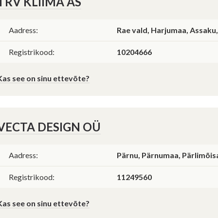
TRV KLIIMA AS
Aadress:
Rae vald, Harjumaa, Assaku,
alik sektor
Saada mulle koopia
Saab korraldada hankeid
Ei saa osaleda teistel hangetel
valitsus, riigiettevõte, sihtasutus, kool, lasteaed
Registrikood:
10204666
Lisa pilte
Kas see on sinu ettevõte?
Tühista
Saada
E
VECTA DESIGN OÜ
Aadress:
Pärnu, Pärnumaa, Pärlimõisa
Registrikood:
11249560
Kas see on sinu ettevõte?