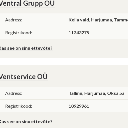
Ventral Grupp OÜ
Aadress:
Keila vald, Harjumaa, Tamme
Registrikood:
11343275
Kas see on sinu ettevõte?
Ventservice OÜ
Aadress:
Tallinn, Harjumaa, Oksa 5a
Registrikood:
10929961
Kas see on sinu ettevõte?