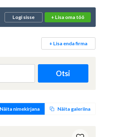
+ Lisa oma töö
Logi sisse
+ Lisa enda firma
aja?
Logi sisse
Otsi
Näita nimekirjana
Näita galeriina