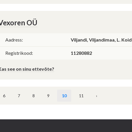
Vexoren OÜ
Aadress:
Viljandi, Viljandimaa, L. Koid
Registrikood:
11280882
Kas see on sinu ettevõte?
6
7
8
9
10
11
›