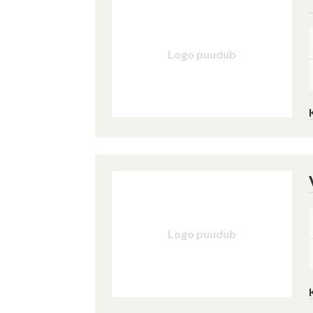
Av
Logo puudub
(Oma
jms)
Logo puudub