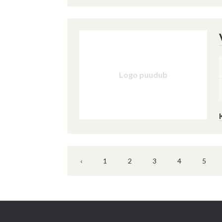
Logo puudub
‹
1
2
3
4
5