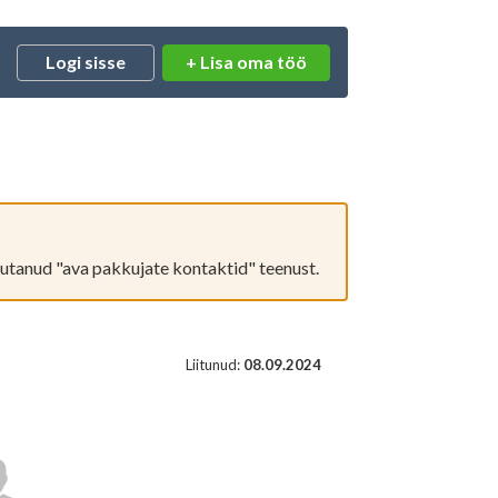
+ Lisa oma töö
Logi sisse
aja?
Logi sisse
sutanud "ava pakkujate kontaktid" teenust.
Liitunud:
08.09.2024