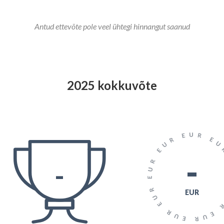
Antud ettevõte pole veel ühtegi hinnangut saanud
2025 kokkuvõte
2024 kokkuvõte
-
-
-
-
(0)
EUR
EUR
Hange.ee
VÕIDETUD KOKKU