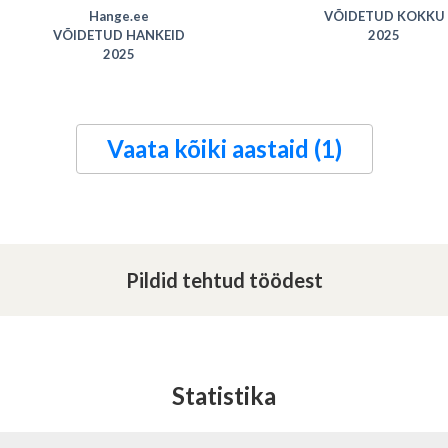
VÕIDETUD HANKEID
2024
Hange.ee
VÕIDETUD KOKKU
2024
VÕIDETUD HANKEID
2025
2025
Vaata kõiki aastaid (1)
Pildid tehtud töödest
Statistika