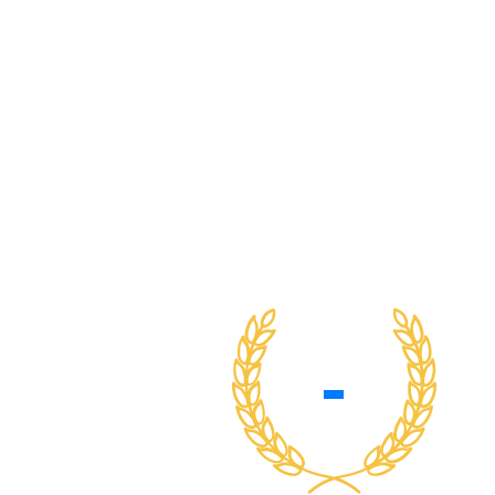
-
-
Kõik hinnangud 
Hange.ee