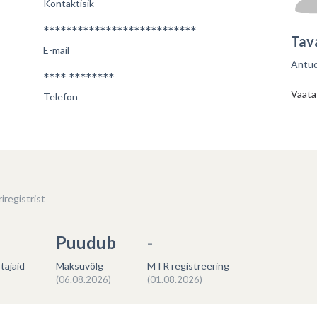
Kontaktisik
***************************
Tav
E-mail
alik sektor
Saab korraldada hankeid
Antud
Ei saa osaleda teistel hangetel
valitsus, riigiettevõte, sihtasutus, kool, lasteaed
**** ********
Vaata
Telefon
E
iregistrist
Puudub
-
tajaid
Maksuvõlg
MTR registreering
(06.08.2026)
(01.08.2026)