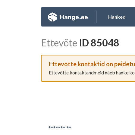
Hanked
Ettevõte
ID 85048
Registre
Ettevõtte kontaktid on peidet
Ettevõtte kontaktandmeid näeb hanke korra
Er
Et
******* **
Ko