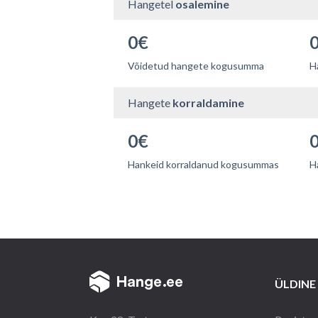
Hangetel
osalemine
0€
Võidetud hangete kogusumma
H
Hangete
korraldamine
0€
Hankeid korraldanud kogusummas
H
ÜLDINE