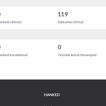
0
119
ankeid võitnud
Pakkumisi tehtud
0
0
ankeid korraldanud
Teistele antud hinnanguid
HANKED