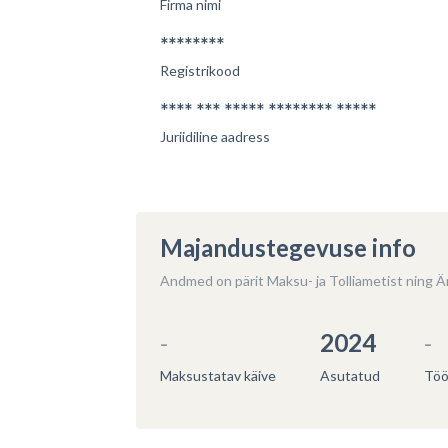
Firma nimi
********
Registrikood
Av
(Oma
**** *** ***** ******** *****
jms)
Juriidiline aadress
Majandustegevuse info
Andmed on pärit Maksu- ja Tolliametist ning Är
-
2024
-
Maksustatav käive
Asutatud
Töö