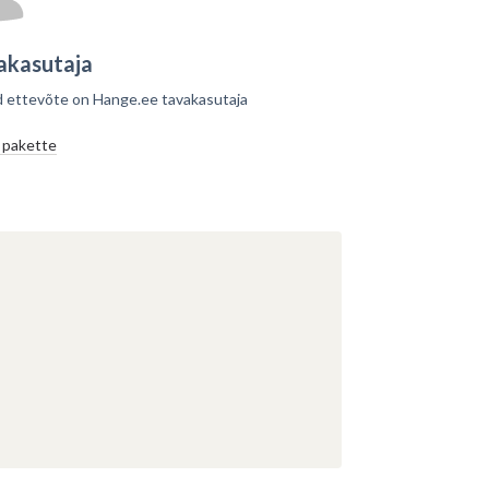
akasutaja
 ettevõte on Hange.ee tavakasutaja
 pakette
dasi