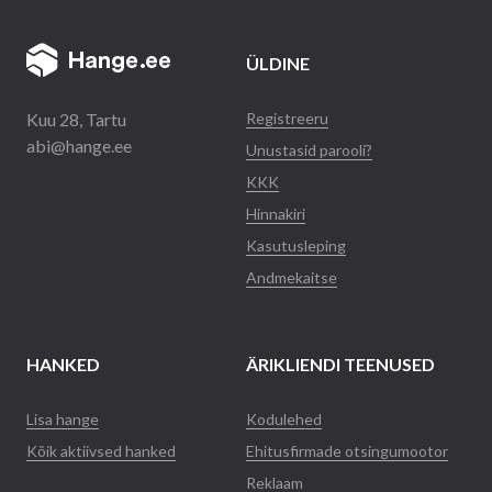
ÜLDINE
Kuu 28, Tartu
Registreeru
abi@hange.ee
Unustasid parooli?
KKK
Hinnakiri
Kasutusleping
Andmekaitse
HANKED
ÄRIKLIENDI TEENUSED
Lisa hange
Kodulehed
Kõik aktiivsed hanked
Ehitusfirmade otsingumootor
Reklaam