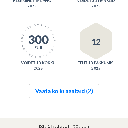
KESKMINE HINNANG
VÕIDETUD HANKEID
2025
2025
300
12
EUR
VÕIDETUD KOKKU
TEHTUD PAKKUMISI
2025
2025
Vaata kõiki aastaid (2)
Pildid tehtud töödest