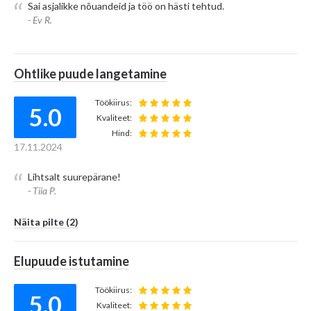
Sai asjalikke nõuandeid ja töö on hästi tehtud.
- Ev R.
Ohtlike puude langetamine
Töökiirus:
5.0
Kvaliteet:
Hind:
17.11.2024
Lihtsalt suurepärane!
- Tiia P.
Näita pilte (2)
Elupuude istutamine
Töökiirus:
5.0
Kvaliteet: