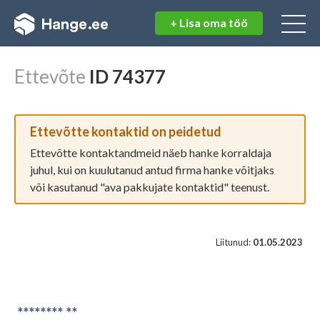
+ Lisa oma töö
Logi sisse
Registreeri kasutajaks
Juba kasutaja?
Logi sisse
Ettevõte
ID 74377
Kasutajanimi:
Eraisikuna
Ettevõtte kontaktid on peidetud
Saab korraldada hankeid
Parool:
Ei saa osaleda teistel hangetel
Ettevõtte kontaktandmeid näeb hanke korraldaja
juhul, kui on kuulutanud antud firma hanke võitjaks
Ettevõtjana
või kasutanud "ava pakkujate kontaktid" teenust.
Saab korraldada hankeid
Saab osaleda teistel hangetel
Unustasid parooli?
Liitunud:
01.05.2023
Korteriühistuna
Saab korraldada hankeid
Ei saa osaleda teistel hangetel
******** **
Avalik sektor