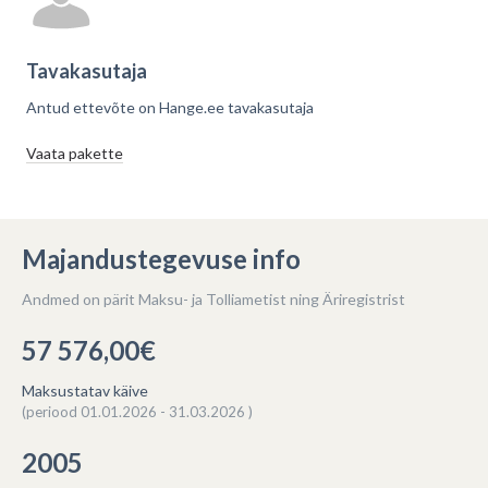
-
3
EUR
Tavakasutaja
Antud ettevõte on Hange.ee tavakasutaja
VÕIDETUD KOKKU
TEHTUD PAKKUMISI
2024
2024
Vaata pakette
Kõik hinnangud (74)
Majandustegevuse info
2023 kokkuvõte
10 m3 kogumismahuti paigaldus
Andmed on pärit Maksu- ja Tolliametist ning Äriregistrist
Töökiirus:
4.7
Kvaliteet:
57 576,00€
5.0
Hind:
2
18.02.2024
Maksustatav käive
(periood 01.01.2026 - 31.03.2026 )
Hange.ee
Hange.ee
KESKMINE HINNANG
VÕIDETUD HANKEID
2005
Reoveemahuti majale
2023
2023