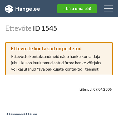
+ Lisa oma töö
Logi sisse
Registreeri kasutajaks
Juba kasutaja?
Logi sisse
Ettevõte
ID 1545
Kasutajanimi:
Eraisikuna
Ettevõtte kontaktid on peidetud
Saab korraldada hankeid
Parool:
Ei saa osaleda teistel hangetel
Ettevõtte kontaktandmeid näeb hanke korraldaja
juhul, kui on kuulutanud antud firma hanke võitjaks
Ettevõtjana
või kasutanud "ava pakkujate kontaktid" teenust.
Saab korraldada hankeid
Saab osaleda teistel hangetel
Unustasid parooli?
Liitunud:
09.04.2006
Korteriühistuna
Saab korraldada hankeid
Ei saa osaleda teistel hangetel
************ **
Avalik sektor