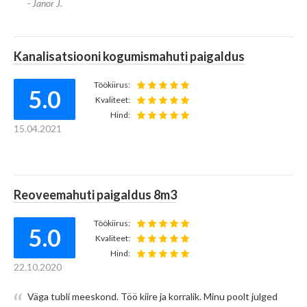
- Janor J.
Hind:
31.10.2019
5.0
4
Kanalisatsiooni kogumismahuti paigaldus
Imbtunneli ja torustiku paigaldus
Töökiirus:
Hange.ee
Hange.ee
5.0
Kvaliteet:
KESKMINE HINNANG
VÕIDETUD HANKEID
Töökiirus:
4.7
2020
2020
Hind:
Kvaliteet:
15.04.2021
Hind:
01.09.2019
14
46
Reoveemahuti paigaldus 8m3
TUHAT
Kanalisatsiooniväljundite vahetus
EUR
Töökiirus:
5.0
Töökiirus:
4.0
VÕIDETUD KOKKU
TEHTUD PAKKUMISI
Kvaliteet:
Kvaliteet:
2020
2020
Hind:
Hind:
22.10.2020
19.08.2019
Töö kiire ja korralik
Väga tubli meeskond. Töö kiire ja korralik. Minu poolt julged