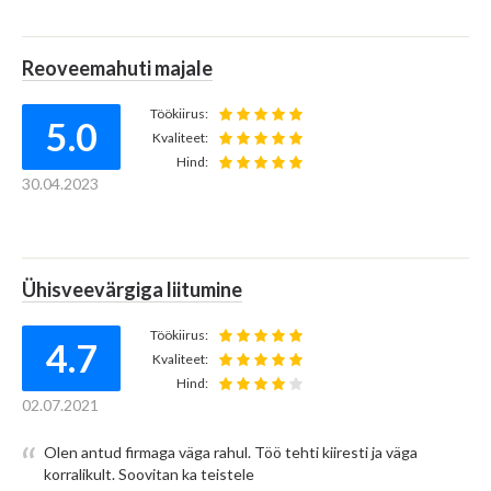
4.9
4
04.09.2020
Konstruktiivne tegutsemine, töö vastavalt
Reoveemahuti majale
Hange.ee
Hange.ee
kokkuleppele. Julgen 100% soovitada.
KESKMINE HINNANG
VÕIDETUD HANKEID
- Rene L.
Töökiirus:
2021
2021
5.0
Kvaliteet:
Hind:
Kuivenduskraavi täitmine
30.04.2023
11
Töökiirus:
4.7
19
Kvaliteet:
TUHAT
Hind:
EUR
03.12.2019
Ühisveevärgiga liitumine
VÕIDETUD KOKKU
TEHTUD PAKKUMISI
Kõik toimis vastavalt kokkuleppele.
2021
2021
Töökiirus:
- Birjo K.
4.7
Kvaliteet:
Hind:
02.07.2021
Reoveemahuti paigaldus
Olen antud firmaga väga rahul. Töö tehti kiiresti ja väga
2020 kokkuvõte
Töökiirus:
5.0
korralikult. Soovitan ka teistele
Kvaliteet: