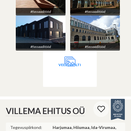
#fassaaditööd
#fassaaditööd
#fassaaditööd
#fassaaditööd
VEEL 26 PILTI
VILLEMA EHITUS OÜ
Tegevuspiirkond:
Harjumaa, Hiiumaa, Ida-Virumaa,