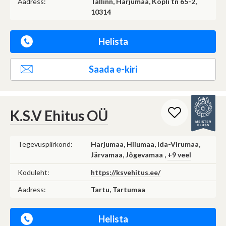
Aadress:
Tallinn, Harjumaa, Kopli tn 65-2,
10314
Helista
Saada e-kiri
K.S.V Ehitus OÜ
Tegevuspiirkond:
Harjumaa, Hiiumaa, Ida-Virumaa,
Järvamaa, Jõgevamaa ,
+9 veel
Koduleht:
https://ksvehitus.ee/
Aadress:
Tartu, Tartumaa
Helista