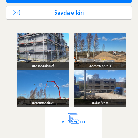
Saada e-kiri
#fassaaditööd
#eramu ehitus
#eramu ehitus
#üldehitus
VEEL 56 PILTI