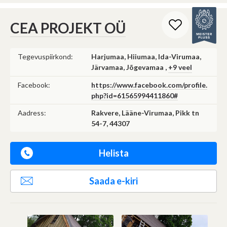
CEA PROJEKT OÜ
Tegevuspiirkond:
Harjumaa, Hiiumaa, Ida-Virumaa,
Järvamaa, Jõgevamaa ,
+9 veel
Facebook:
https://www.facebook.com/profile.
php?id=61565994411860#
Aadress:
Rakvere, Lääne-Virumaa, Pikk tn
54-7, 44307
Helista
Saada e-kiri