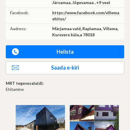
Järvamaa, Jõgevamaa ,
+9 veel
Facebook:
https://www.facebook.com/villema
ehitus/
Aadress:
Märjamaa vald, Raplamaa, Villema,
Kurevere küla,a 78018
Helista
Saada e-kiri
MRT tegevusala(d):
Ehitamine