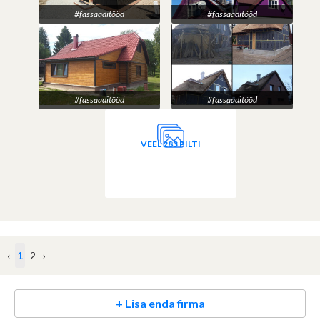
#fassaaditööd
#fassaaditööd
#fassaaditööd
#fassaaditööd
VEEL 283 PILTI
‹
1
2
›
+ Lisa enda firma