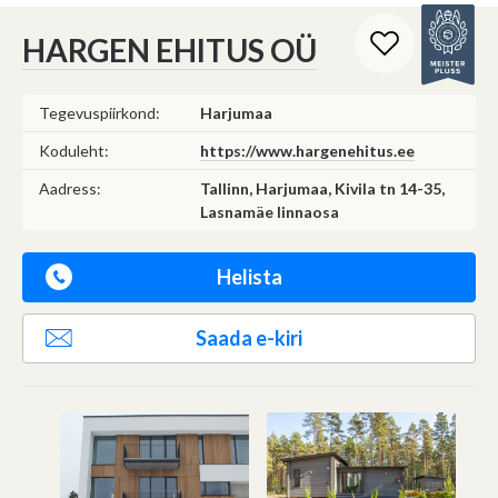
(Omavalitsus, riigiettevõte, sihtasutus, kool, lasteaed jms)
Saab korraldada hankeid
HARGEN EHITUS OÜ
Ei saa osaleda teistel hangetel
Saada mulle koopia
Tegevuspiirkond:
Harjumaa
Edasi
Koduleht:
https://www.hargenehitus.ee
Lisa pilte
Aadress:
Tallinn, Harjumaa, Kivila tn 14-35,
Lasnamäe linnaosa
Tühista
Saada
Helista
Saada e-kiri