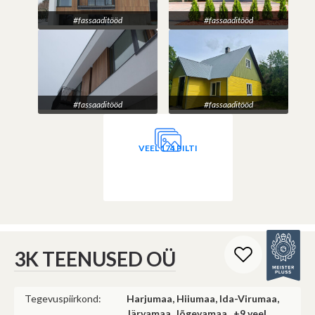
#fassaaditööd
#fassaaditööd
#fassaaditööd
#fassaaditööd
VEEL 174 PILTI
3K TEENUSED OÜ
Tegevuspiirkond:
Harjumaa, Hiiumaa, Ida-Virumaa,
Järvamaa, Jõgevamaa ,
+9 veel