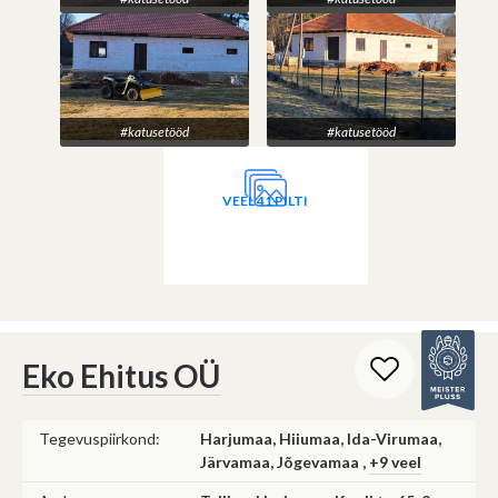
#katusetööd
#katusetööd
VEEL 41 PILTI
Eko Ehitus OÜ
Tegevuspiirkond:
Harjumaa, Hiiumaa, Ida-Virumaa,
Järvamaa, Jõgevamaa ,
+9 veel