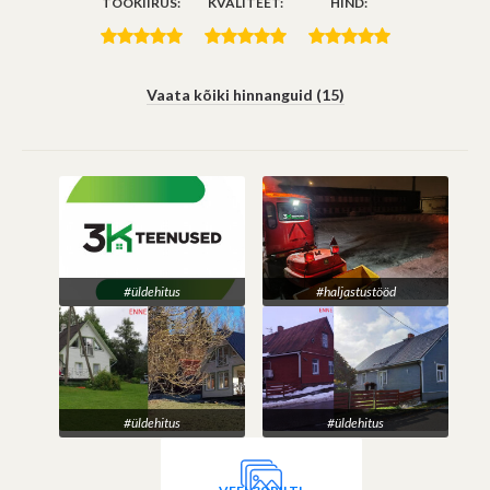
TÖÖKIIRUS:
KVALITEET:
HIND:
Vaata kõiki hinnanguid (15)
#üldehitus
#haljastustööd
#üldehitus
#üldehitus