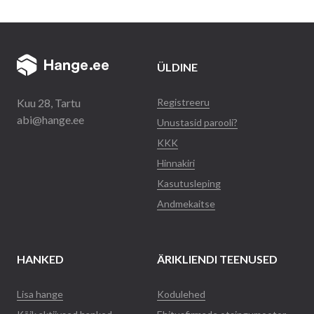
ÜLDINE
Kuu 28, Tartu
Registreeru
abi@hange.ee
Unustasid parooli?
KKK
Hinnakiri
Kasutusleping
Andmekaitse
HANKED
ÄRIKLIENDI TEENUSED
Lisa hange
Kodulehed