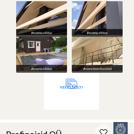
#eramu ehitus
#eramu ehitus
#eramu ehitus
#siseviimistlustööd
VEEL 13 PILTI