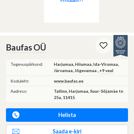
VEEL 30 PILTI
Baufas OÜ
Tegevuspiirkond:
Harjumaa, Hiiumaa, Ida-Virumaa,
Järvamaa, Jõgevamaa ,
+9 veel
Koduleht:
www.baufas.ee
Aadress:
Tallinn, Harjumaa, Suur-Sõjamäe tn
25a, 11415
Helista
Saada e-kiri