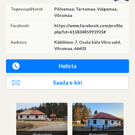
Tegevuspiirkond:
Põlvamaa, Tartumaa, Valgamaa,
Võrumaa
Facebook:
https://www.facebook.com/profile.
php?id=61583485991931#
Aadress:
Käbilinnu-7, Osula küla Võru vald,
Võrumaa, 66602
Helista
Saada e-kiri
#katusetööd
#katusetööd