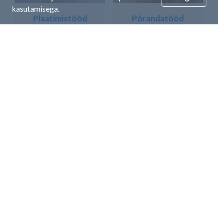
kasutamisega.
Plaatimistööd
Põrandatööd
Soojustustööd
Torutööd