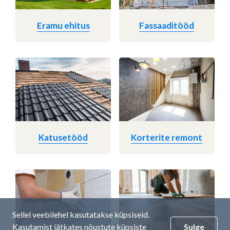
Eramu ehitus
Fassaaditööd
Katusetööd
Korterite remont
Sellel veebilehel kasutatakse küpsiseid.
Kasutamist jätkates nõustute küpsiste
Sulge