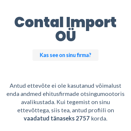
(Omavalitsus, riigiettevõte, sihtasutus, kool, lasteaed jms)
Saab korraldada hankeid
Ei saa osaleda teistel hangetel
Contal Import
OÜ
Edasi
Kas see on sinu firma?
Antud ettevõte ei ole kasutanud võimalust
enda andmed ehitusfirmade otsingumootoris
avalikustada. Kui tegemist on sinu
ettevõttega, siis tea, antud profiili on
vaadatud tänaseks 2757
korda.