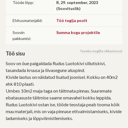
Tööde lõpp:
R, 29. september, 2023
(Soovituslik)
Ehitusmaterjalid:
Töö tegija poolt
Soovin
Summa kogu projektile
pakkumisi:
Teavita reeglite rikkumisest
Töö sisu
Soov on õue paigaldada Rudus Luotokivi sillutiskivi,
tasandada kruusa ja liivasegune aluspind.
Kivide laotus on näidatud lisatud joonisel. Kokku on 40m2
ehk 810 plaati.
Umbes 10m2 maja taga on täitmata pinnas. Suuremate
ebatasasuste täitmise saame omavahel kokku leppida.
Rudus Luotokivi ostan ise, tööde teostaja peab tooma kõik
muu materjali, mis on vaja pinnase ettvalmistamiseks, kivide
ladumiseks ja lõppviimistlemiseks.