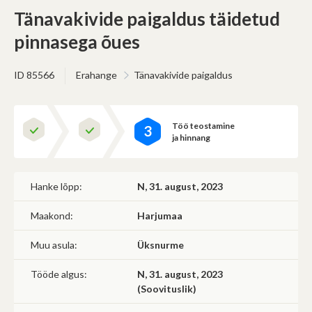
(Omavalitsus, riigiettevõte, sihtasutus, kool, lasteaed jms)
Tänavakivide paigaldus täidetud
Saab korraldada hankeid
Ei saa osaleda teistel hangetel
pinnasega õues
ID 85566
Erahange
Tänavakivide paigaldus
Edasi
Töö teostamine
3
ja hinnang
Hanke lõpp:
N, 31. august, 2023
Maakond:
Harjumaa
Muu asula:
Üksnurme
Tööde algus:
N, 31. august, 2023
(Soovituslik)