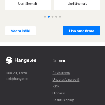
Uuri lähemalt
Uuri lähemalt
Vaata kõiki
Lisa oma firma
ÜLDINE
Kuu 28, Tartu
Registreeru
abi@hange.ee
Unustasid parooli?
KKK
Hinnakiri
Kasutusleping