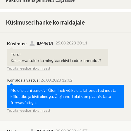
Küsimused hanke korraldajale
25.08.2023 20:11
Küsimus:
ID44614
Tere!
Kas serva tuleb ka mingi äärekivi laadne lahendus?
Teavita reeglite rikkumisest
Korraldaja vastus:
26.08.2023 12:02
Mis on "Hange.ee
Me ei plaani äärekivi. Üleminek võiks olla lahendatud musta
assistent"?
killlustiku ja kivitolmuga. Ülejäänud plats on plaanis täita
freesasfaltiga.
Hange.ee assistent on
Teavita reeglite rikkumisest
tehisintellektil põhinev abiline, mis
Vestlus hanke korraldaja ja
Pakkuja saab hanke korraldajaga
toetab tellijaid ja teostajaid
pakkuja vahel on privaatne.
keskkonna lihtsamal ja sujuvamal
vestlust alustada kuni võitja
Vestlust näeb vaid antud hanke
kasutamisel.
30.08.2023 12:57