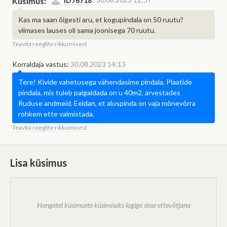
valiku faasi lõpuni või võitja
Küsimus:
ID76718
korraldaja ja pakkumise teinud
valikuni.
Kas ma saan õigesti aru, et kogupindala on 50 ruutu?
ettevõte.
viimases lauses oli sama joonisega 70 ruutu.
Sulge teade
Teavita reeglite rikkumisest
Korraldaja vastus:
30.08.2023 14:13
Tere! Kivide vahetusega vähendasime pindala. Plaatide
pindala, mis tuleb paigaldada on u 40m2, arvestades
Ruduse andmeid. Eeldan, et aluspinda on vaja mõnevõrra
rohkem ette valmistada.
Teavita reeglite rikkumisest
Lisa küsimus