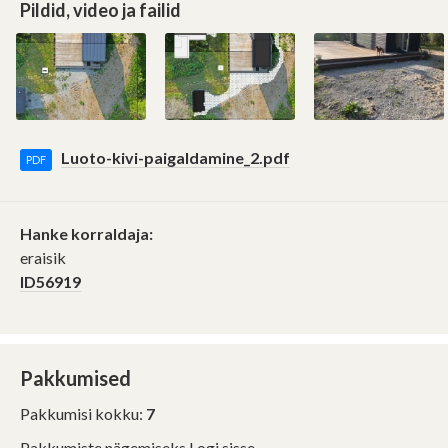
Pildid, video ja failid
Luoto-kivi-paigaldamine_2.pdf
PDF
Hanke korraldaja:
eraisik
ID56919
Pakkumised
Pakkumisi kokku:
7
Pakkumiste nägemiseks
Logi sisse