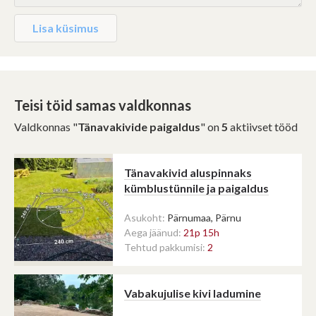
Lisa küsimus
Teisi töid samas valdkonnas
Valdkonnas "
Tänavakivide paigaldus
" on
5
aktiivset tööd
Tänavakivid aluspinnaks
kümblustünnile ja paigaldus
Asukoht:
Pärnumaa, Pärnu
Aega jäänud:
21p 15h
Tehtud pakkumisi:
2
Vabakujulise kivi ladumine