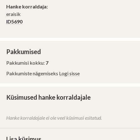
Hanke korraldaja:
eraisik
ID5690
Pakkumised
Pakkumisi kokku:
7
Pakkumiste nägemiseks
Logi sisse
Küsimused hanke korraldajale
Mis on "Hange.ee
Hanke korraldajale ei ole veel küsimusi esitatud.
assistent"?
Hange.ee assistent on
tehisintellektil põhinev abiline, mis
Vestlus hanke korraldaja ja
Lisa küsimus