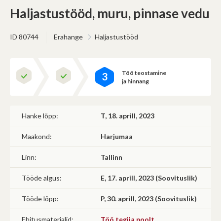
(Omavalitsus, riigiettevõte, sihtasutus, kool, lasteaed jms)
Haljastustööd, muru, pinnase vedu
Saab korraldada hankeid
Ei saa osaleda teistel hangetel
ID 80744
Erahange
Haljastustööd
Edasi
Töö teostamine
3
ja hinnang
Hanke lõpp:
T, 18. aprill, 2023
Maakond:
Harjumaa
Linn:
Tallinn
Tööde algus:
E, 17. aprill, 2023 (Soovituslik)
Tööde lõpp:
P, 30. aprill, 2023 (Soovituslik)
Ehitusmaterjalid:
Töö tegija poolt