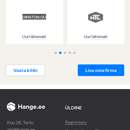
Uuri lähemalt
Uuri lähemalt
Vaata kõiki
Lisa oma firma
ÜLDINE
Kuu 28, Tartu
Registreeru
abi@hange.ee