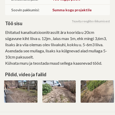
Soovin pakkumisi:
Summa kogu projektile
Teavita reeglite rikkumisest
Töö sisu
Ehitatud kanalisatsioonitrassilt ära koorida u 20cm
sügavune kiht liiva u. 12jm , laius max 1m, ehk mingi 3,6m3,
lisaks ära viia olemas olev liivakuhi, kokku u. 5-6m3 liiva.
Asendada see mullaga, lisaks ka külgnevad alad mullaga 5-
10cm paksuselt.
Külvata muru ja teostada muud sellega kaasnevad tööd.
Pildid, video ja failid