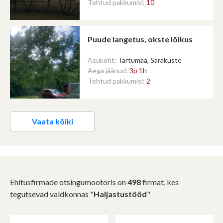
Tehtud pakkumisi:
10
Puude langetus, okste lõikus
Asukoht:
Tartumaa, Sarakuste
Aega jäänud:
3p 1h
Tehtud pakkumisi:
2
Vaata kõiki
Ehitusfirmade otsingumootoris on
498
firmat, kes
tegutsevad valdkonnas "
Haljastustööd
"