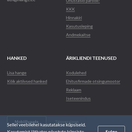
Unustasid parooli?
KKK
Hinnakiri
Kasutusleping
Andmekaitse
HANKED
ÄRIKLIENDI TEENUSED
Lisa hange
Kodulehed
Kõik aktiivsed hanked
Ehitusfirmade otsingumootor
Reklaam
Iseteenindus
Mobiilivaade
Täisversioon
Sellel veebilehel kasutatakse küpsiseid.
Kasutamist jätkates nõustute küpsiste
Sulge