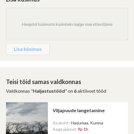
Pakkuja saab hanke korraldajaga
toetab tellijaid ja teostajaid
pakkuja vahel on privaatne.
keskkonna lihtsamal ja sujuvamal
vestlust alustada kuni võitja
Vestlust näeb vaid antud hanke
kasutamisel.
valiku faasi lõpuni või võitja
korraldaja ja pakkumise teinud
valikuni.
ettevõte.
Sulge teade
Lisa küsimus
Teisi töid samas valdkonnas
Valdkonnas "
Haljastustööd
" on
6
aktiivset tööd
Viljapuude langetamine
Asukoht:
Harjumaa, Kumna
Aega jäänud:
9p 1h