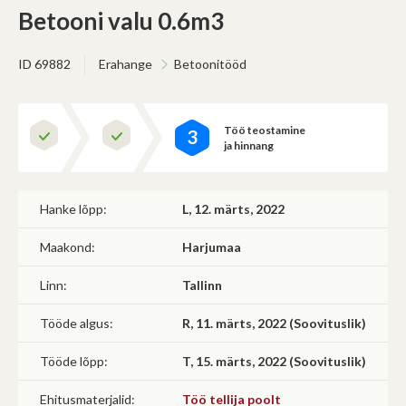
(Omavalitsus, riigiettevõte, sihtasutus, kool, lasteaed jms)
Betooni valu 0.6m3
Saab korraldada hankeid
Ei saa osaleda teistel hangetel
ID 69882
Erahange
Betoonitööd
Edasi
Töö teostamine
3
ja hinnang
Hanke lõpp:
L, 12. märts, 2022
Maakond:
Harjumaa
Linn:
Tallinn
Tööde algus:
R, 11. märts, 2022 (Soovituslik)
Tööde lõpp:
T, 15. märts, 2022 (Soovituslik)
Ehitusmaterjalid:
Töö tellija poolt