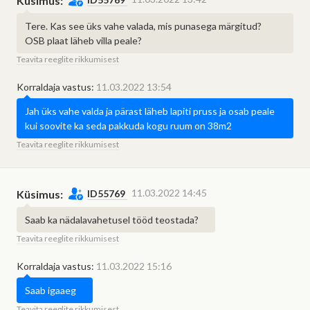
Küsimus:
Tere. Kas see üks vahe valada, mis punasega märgitud?
OSB plaat läheb villa peale?
Teavita reeglite rikkumisest
Korraldaja vastus:
11.03.2022 13:54
Jah üks vahe valda ja pärast läheb lapiti pruss ja osab peale
kui soovite ka seda pakkuda kogu ruum on 38m2
Teavita reeglite rikkumisest
11.03.2022 14:45
Küsimus:
ID55769
Saab ka nädalavahetusel tööd teostada?
Teavita reeglite rikkumisest
Korraldaja vastus:
11.03.2022 15:16
Mis on "Hange.ee
assistent"?
Saab igaaeg
Teavita reeglite rikkumisest