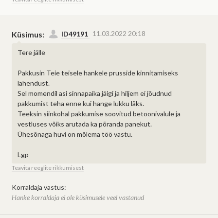
Hange.ee assistent on
tehisintellektil põhinev abiline, mis
Vestlus hanke korraldaja ja
Pakkuja saab hanke korraldajaga
toetab tellijaid ja teostajaid
pakkuja vahel on privaatne.
keskkonna lihtsamal ja sujuvamal
vestlust alustada kuni võitja
11.03.2022 20:18
Küsimus:
ID49191
Vestlust näeb vaid antud hanke
kasutamisel.
valiku faasi lõpuni või võitja
Tere jälle
korraldaja ja pakkumise teinud
valikuni.
ettevõte.
Pakkusin Teie teisele hankele prusside kinnitamiseks
lahendust.
Sulge teade
Sel momendil asi sinnapaika jäigi ja hiljem ei jõudnud
pakkumist teha enne kui hange lukku läks.
Teeksin siinkohal pakkumise soovitud betoonivalule ja
vestluses võiks arutada ka põranda panekut.
Ühesõnaga huvi on mõlema töö vastu.
Lgp
Teavita reeglite rikkumisest
Korraldaja vastus:
Hanke korraldaja ei ole küsimusele veel vastanud