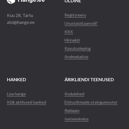
ÜLDINE
Kuu 28, Tartu
Registreeru
abi@hange.ee
Unustasid parooli?
KKK
Hinnakiri
Kasutusleping
Andmekaitse
HANKED
ÄRIKLIENDI TEENUSED
Lisa hange
Kodulehed
Kõik aktiivsed hanked
Ehitusfirmade otsingumootor
Reklaam
Iseteenindus