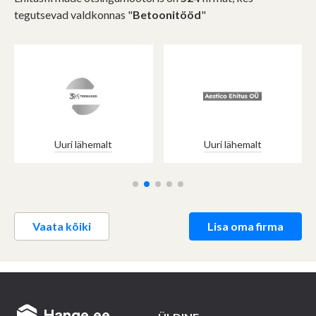
tegutsevad valdkonnas "
Betoonitööd
"
Uuri lähemalt
Uuri lähemalt
Vaata kõiki
Lisa oma firma