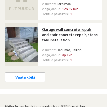
Asukoht:
Tartumaa
PILT PUUDUB
Aega jäänud:
12h 59 min
Tehtud pakkumisi:
1
Garage wall concrete repair
and stair concrete repair, steps
tale installation
Asukoht:
Harjumaa, Tallinn
Aega jäänud:
3p 12h
Tehtud pakkumisi:
1
Vaata kõiki
Ehitusfirmade otsingumootoris on
524
firmat, kes