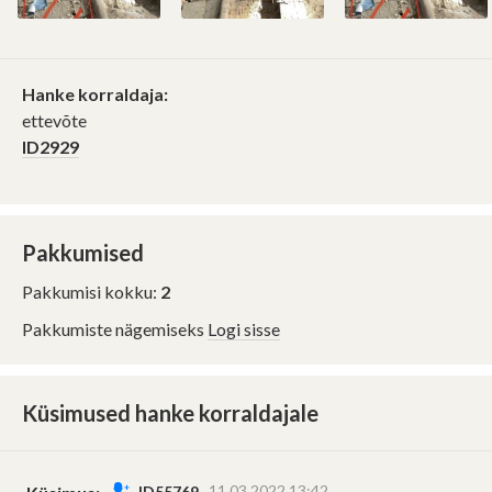
Hanke korraldaja:
ettevõte
ID2929
Pakkumised
Pakkumisi kokku:
2
Pakkumiste nägemiseks
Logi sisse
Küsimused hanke korraldajale
11.03.2022 13:42
ID55769