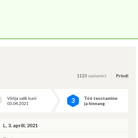
alik sektor
Saab korraldada hankeid
Ei saa osaleda teistel hangetel
valitsus, riigiettevõte, sihtasutus, kool, lasteaed
E
1123
vaatamist
Prindi
Võitja valik kuni
Töö teostamine
3
03.04.2021
ja hinnang
L, 3. aprill, 2021