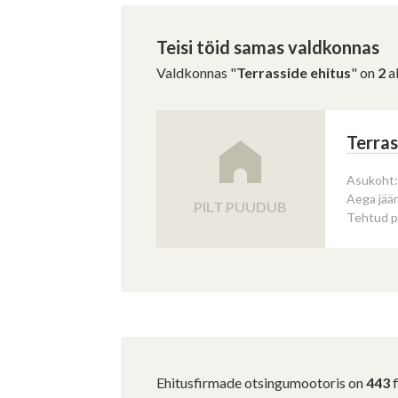
Teisi töid samas valdkonnas
Valdkonnas "
Terrasside ehitus
" on
2
ak
Terras
Asukoht:
Aega jää
PILT PUUDUB
Tehtud p
Ehitusfirmade otsingumootoris on
443
f