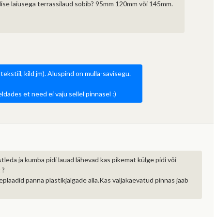
illise laiusega terrassilaud sobib? 95mm 120mm või 145mm.
is on "Hange.ee assistent"?
ge.ee assistent on tehisintellektil põhinev abiline,
 toetab tellijaid ja teostajaid keskkonna lihtsamal
Vestlus hanke korraldaja ja pakkuja
Pakkuja saab hanke korraldajaga vestlust
sujuvamal kasutamisel.
ekstiil, kild jm). Aluspind on mulla-savisegu.
vahel on privaatne. Vestlust näeb vaid
alustada kuni võitja valiku faasi lõpuni või
antud hanke korraldaja ja pakkumise
dades et need ei vaju sellel pinnasel :)
võitja valikuni.
teinud ettevõte.
Sulge teade
istleda ja kumba pidi lauad lähevad kas pikemat külge pidi või
 ?
eplaadid panna plastikjalgade alla.Kas väljakaevatud pinnas jääb