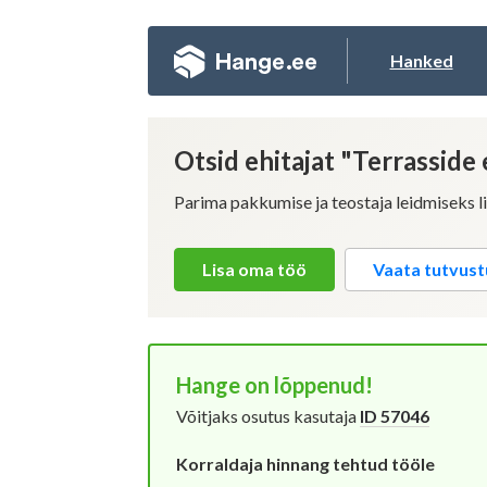
Hanked
L
Otsid ehitajat "Terrasside
T
Registre
Parima pakkumise ja teostaja leidmiseks l
Er
Lisa oma töö
Vaata tutvust
Kui
Et
Hange on lõppenud!
Võitjaks osutus kasutaja
ID 57046
Korraldaja hinnang tehtud tööle
Ko