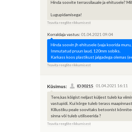
Hinda soovite terrassilauale ja ehitusele? M
Lugupidamisega!
M
Teavita reeglite rikkumisest
Han
Korraldaja vastus:
01.04.2021 09:04
mis
ja 
Hinda soovin jh ehitusele (vaja koorida muru, t
Immutatud pruun laud, 120mm sobiks.
Karkass koos plastikust jalgadega olemas (eel
Teavita reeglite rikkumisest
01.04.2021 16:11
Küsimus:
ID30215
Tere,kas kõigist neljast küljest tuleb ka viim
vastupidi. Kui kõrge tuleb terass maapinnast
Killustiku peale soovitaks betoonist kõnnite
sinna või tuleb utiliseerida ?
Teavita reeglite rikkumisest