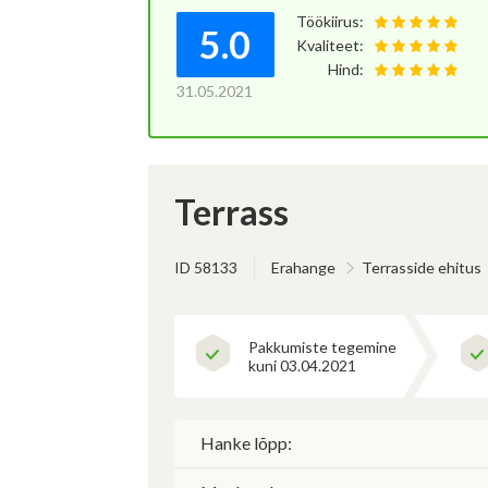
Töökiirus:
5.0
Kvaliteet:
Hind:
Av
31.05.2021
(Oma
jms)
Terrass
ID 58133
Erahange
Terrasside ehitus
Pakkumiste tegemine
kuni 03.04.2021
Hanke lõpp: