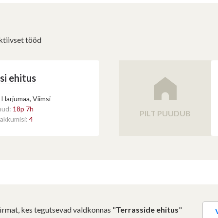
tiivset tööd
si ehitus
Harjumaa, Viimsi
nud:
18p 7h
PILT PUUDUB
akkumisi:
4
irmat, kes tegutsevad valdkonnas "
Terrasside ehitus
"