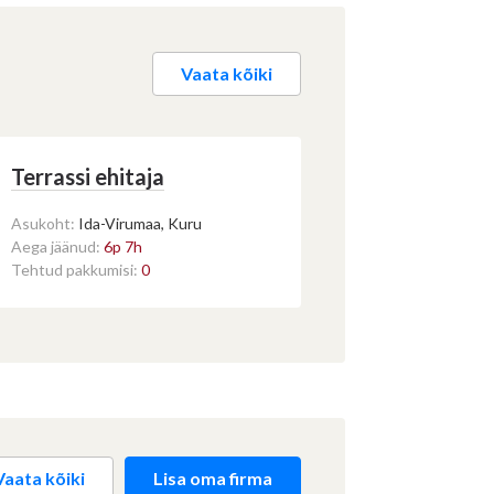
Vaata kõiki
Terrassi ehitaja
Asukoht:
Ida-Virumaa, Kuru
Aega jäänud:
6p 7h
Tehtud pakkumisi:
0
Vaata kõiki
Lisa oma firma