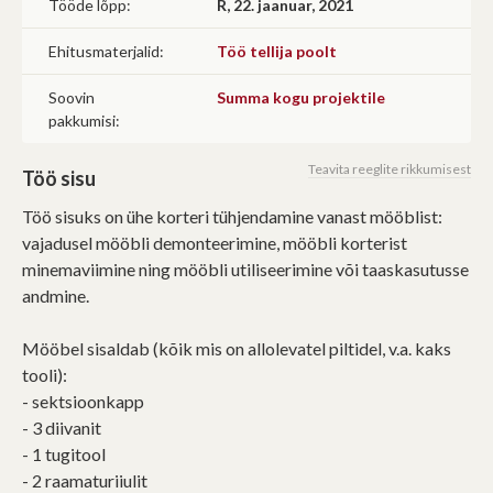
Tööde lõpp:
R, 22. jaanuar, 2021
Ehitusmaterjalid:
Töö tellija poolt
Soovin
Summa kogu projektile
pakkumisi:
Teavita reeglite rikkumisest
Töö sisu
Töö sisuks on ühe korteri tühjendamine vanast mööblist:
vajadusel mööbli demonteerimine, mööbli korterist
minemaviimine ning mööbli utiliseerimine või taaskasutusse
andmine.
Mööbel sisaldab (kõik mis on allolevatel piltidel, v.a. kaks
tooli):
- sektsioonkapp
- 3 diivanit
- 1 tugitool
- 2 raamaturiiulit