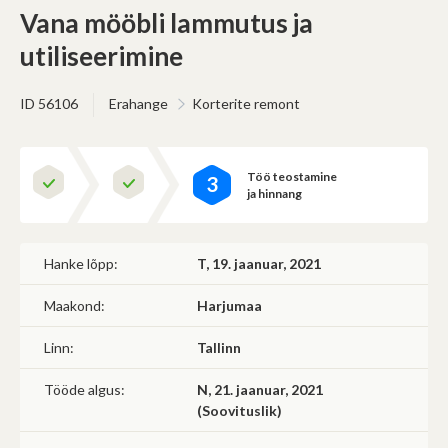
(Omavalitsus, riigiettevõte, sihtasutus, kool, lasteaed jms)
Vana mööbli lammutus ja
Saab korraldada hankeid
Ei saa osaleda teistel hangetel
utiliseerimine
ID 56106
Erahange
Korterite remont
Edasi
Töö teostamine
3
ja hinnang
Hanke lõpp:
T, 19. jaanuar, 2021
Maakond:
Harjumaa
Linn:
Tallinn
Tööde algus:
N, 21. jaanuar, 2021
(Soovituslik)