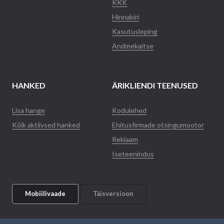
KKK
Hinnakiri
Kasutusleping
Andmekaitse
HANKED
ÄRIKLIENDI TEENUSED
Lisa hange
Kodulehed
Kõik aktiivsed hanked
Ehitusfirmade otsingumootor
Reklaam
Iseteenindus
Mobiilivaade
Täisversioon