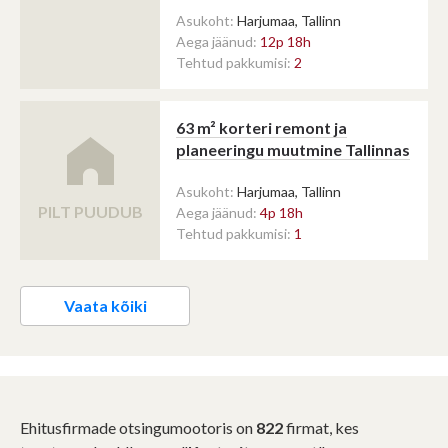
Asukoht:
Harjumaa, Tallinn
Aega jäänud:
12p 18h
Tehtud pakkumisi:
2
63 m² korteri remont ja
planeeringu muutmine Tallinnas
Asukoht:
Harjumaa, Tallinn
PILT PUUDUB
Aega jäänud:
4p 18h
Tehtud pakkumisi:
1
Vaata kõiki
Ehitusfirmade otsingumootoris on
822
firmat, kes