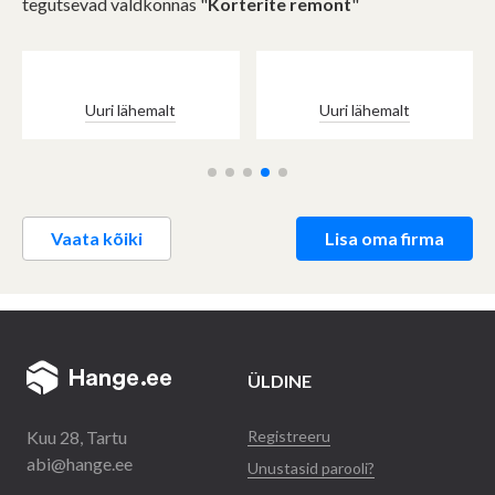
tegutsevad valdkonnas "
Korterite remont
"
Uuri lähemalt
Uuri lähemalt
Vaata kõiki
Lisa oma firma
ÜLDINE
Kuu 28, Tartu
Registreeru
abi@hange.ee
Unustasid parooli?