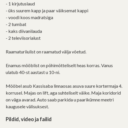
- 1 kirjutuslaud
- üks suurem kapp ja paar väiksemat kappi
- voodi koos madratsiga
- 2 tumbat
- kaks diivanilauda
- 2 televiisorialust
Raamaturiiulist on raamatud välja võetud.
Enamus mööblist on põhimõtteliselt heas korras. Vanus
ulatub 40-st aastast u 10-ni.
Mööbel asub Kassisaba linnaosas asuva suure kortermaja 4.
korrusel. Majas on lift, aga suhteliselt väike. Maja koridorid
on väga avarad. Auto saab parkida u paarikümne meetri
kaugusele välisuksest.
Pildid, video ja failid