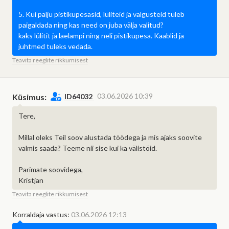
5. Kui palju pistikupesasid, lüliteid ja valgusteid tuleb
paigaldada ning kas need on juba välja valitud?
kaks lülitit ja laelampi ning neli pistikupesa. Kaablid ja
juhtmed tuleks vedada.
Teavita reeglite rikkumisest
Mis on "Hange.ee
03.06.2026 10:39
Küsimus:
ID64032
assistent"?
Tere,
Hange.ee assistent on
tehisintellektil põhinev abiline, mis
Vestlus hanke korraldaja ja
Pakkuja saab hanke korraldajaga
toetab tellijaid ja teostajaid
Millal oleks Teil soov alustada töödega ja mis ajaks soovite
pakkuja vahel on privaatne.
keskkonna lihtsamal ja sujuvamal
valmis saada? Teeme nii sise kui ka välistöid.
vestlust alustada kuni võitja
Vestlust näeb vaid antud hanke
kasutamisel.
valiku faasi lõpuni või võitja
korraldaja ja pakkumise teinud
Parimate soovidega,
valikuni.
Kristjan
ettevõte.
Teavita reeglite rikkumisest
Sulge teade
Korraldaja vastus:
03.06.2026 12:13