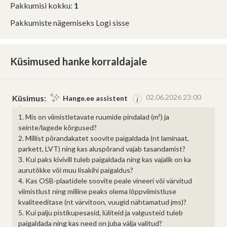
Pakkumisi kokku:
1
Pakkumiste nägemiseks
Logi sisse
Küsimused hanke korraldajale
02.06.2026 23:00
Küsimus:
Hange.ee assistent
i
1. Mis on viimistletavate ruumide pindalad (m²) ja
seinte/lagede kõrgused?
2. Millist põrandakatet soovite paigaldada (nt laminaat,
parkett, LVT) ning kas aluspõrand vajab tasandamist?
3. Kui paks kivivill tuleb paigaldada ning kas vajalik on ka
aurutõkke või muu lisakihi paigaldus?
4. Kas OSB-plaatidele soovite peale vineeri või värvitud
viimistlust ning milline peaks olema lõppviimistluse
kvaliteeditase (nt värvitoon, vuugid nähtamatud jms)?
5. Kui palju pistikupesasid, lüliteid ja valgusteid tuleb
paigaldada ning kas need on juba välja valitud?