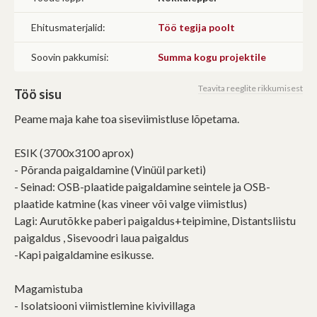
(Omavalitsus, riigiettevõte, sihtasutus, kool, lasteaed jms)
Saab korraldada hankeid
Ehitusmaterjalid:
Töö tegija poolt
Ei saa osaleda teistel hangetel
Soovin pakkumisi:
Summa kogu projektile
Edasi
Teavita reeglite rikkumisest
Töö sisu
Peame maja kahe toa siseviimistluse lõpetama.
ESIK (3700x3100 aprox)
- Põranda paigaldamine (Vinüül parketi)
- Seinad: OSB-plaatide paigaldamine seintele ja OSB-
plaatide katmine (kas vineer või valge viimistlus)
Lagi: Aurutõkke paberi paigaldus+teipimine, Distantsliistu
paigaldus , Sisevoodri laua paigaldus
-Kapi paigaldamine esikusse.
Magamistuba
- Isolatsiooni viimistlemine kivivillaga