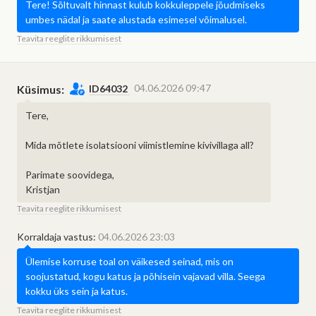
Tere! Sõltuvalt hinnast kulub kokkuleppele jõudmiseks
umbes nädal ja saate alustada esimesel võimalusel.
Teavita reeglite rikkumisest
04.06.2026 09:47
Küsimus:
ID64032
Tere,
Mida mõtlete isolatsiooni viimistlemine kivivillaga all?
Parimate soovidega,
Kristjan
Teavita reeglite rikkumisest
Korraldaja vastus:
04.06.2026 23:03
Ülemise korruse toal on väikesed seinad, mis on
soojustatud, kogu katus ja põhisein vajavad villa. Seega
kokku üks sein ja katus.
Teavita reeglite rikkumisest