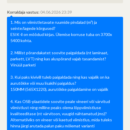
Korraldaja vastus:
04.06.2026 23:39
1. Mis on viimistletavate ruumide pindalad (m²) ja
seinte/lagede kõrgused?
ESIK-il on mõõdud kirjas. Ülemise korruse tuba on 3700x
5400 kohta.
2. Millist põrandakatet soovite paigaldada (nt laminaat,
parkett, LVT) ning kas aluspõrand vajab tasandamist?
Vinüül parketi
3. Kui paks kivivill tuleb paigaldada ning kas vajalik on ka
aurutõkke või muu lisakihi paigaldus?
150MM (565X1220), aurutõkke paigaldamine on vajalik
4. Kas OSB-plaatidele soovite peale vineeri või värvitud
viimistlust ning milline peaks olema lõppviimistluse
kvaliteeditase (nt värvitoon, vuugid nähtamatud jms)?
Alternatiiviks on vineer või kaetud viimistlus, mida tuleks
hinna järgi arutada.palun paku mõlemat varianti