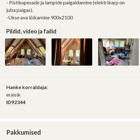
- Pistikupesade ja lampide paigaldamine (elektrikarp on
juba paigas).
-Ukse ava lõikamine 900x2100
Pildid, video ja failid
Hanke korraldaja:
eraisik
ID92344
Pakkumised