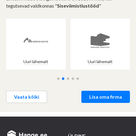
tegutsevad valdkonnas "
Siseviimistlustööd
"
Uuri lähemalt
Uuri lähemalt
Vaata kõiki
Lisa oma firma
ÜLDINE