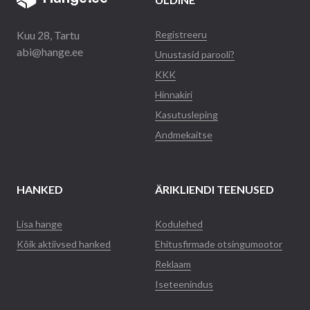
Kuu 28, Tartu
Registreeru
abi@hange.ee
Unustasid parooli?
KKK
Hinnakiri
Kasutusleping
Andmekaitse
HANKED
ÄRIKLIENDI TEENUSED
Lisa hange
Kodulehed
Kõik aktiivsed hanked
Ehitusfirmade otsingumootor
Reklaam
Iseteenindus