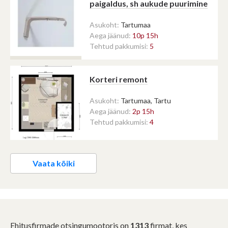
paigaldus, sh aukude puurimine
Asukoht:
Tartumaa
Aega jäänud:
10p 15h
Tehtud pakkumisi:
5
Korteri remont
Asukoht:
Tartumaa, Tartu
Aega jäänud:
2p 15h
Tehtud pakkumisi:
4
Vaata kõiki
Ehitusfirmade otsingumootoris on
1313
firmat, kes