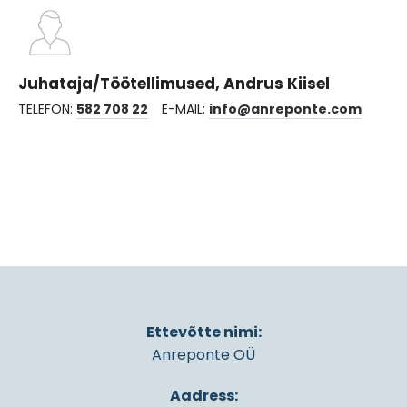
Juhataja/Töötellimused, Andrus Kiisel
TELEFON:
582 708 22
E-MAIL:
info@anreponte.com
Ettevõtte nimi:
Anreponte OÜ
Aadress: