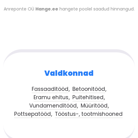
Anreponte OÜ
Hange.ee
hangete poolel saadud hinnangud.
Valdkonnad
Fassaaditööd
Betoonitööd
Eramu ehitus
Puitehitised
Vundamenditööd
Müüritööd
Pottsepatööd
Tööstus-, tootmishooned