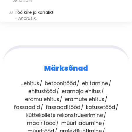
28.10.2015
Töö kiire ja korralik!
- Andrus K.
Märksõnad
...ehitus
betoonitööd
ehitamine
ehitustööd
eramaja ehitus
eramu ehitus
eramute ehitus
fassaadid
fassaaditööd
katusetööd
küttekollete rekonstrueerimine
maalritööd
müüri ladumine
müüritööd
projektijuhtimine