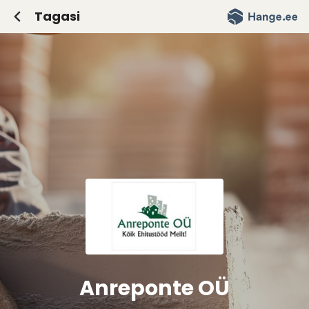
Tagasi
Saada ettevõttele e-kiri
E-kirja saaja:
Teie nimi:
Teie e-post:
Teie telefon:
E-kirja sisu:
Anreponte OÜ