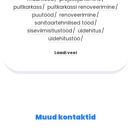
puitkarkass
puitkarkassi renoveerimine
puutööd
renoveerimine
sanitaartehnilised tööd
siseviimistlustööd
üldehitus
üldehitustöö
Laadi veel
Muud kontaktid