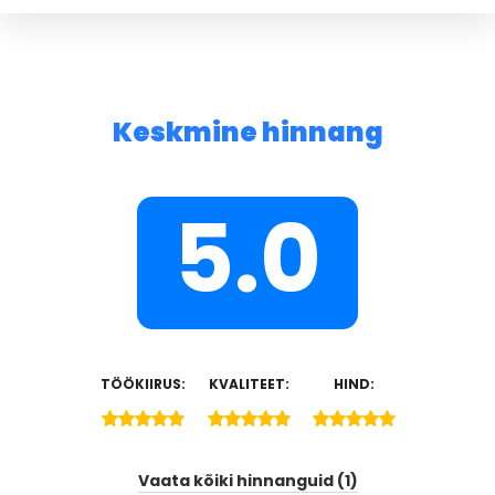
Keskmine hinnang
5.0
TÖÖKIIRUS:
KVALITEET:
HIND:
Vaata kõiki hinnanguid (1)