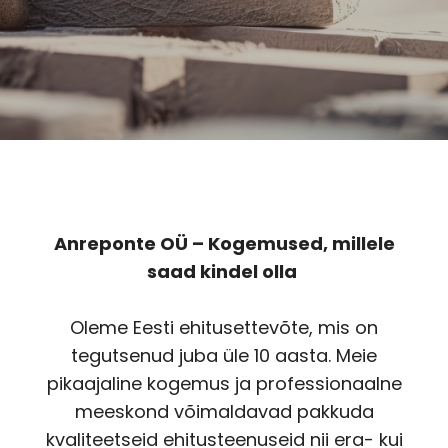
Saada mulle koopia
Lisa pilte
Tühista
Saada
Anreponte OÜ – Kogemused, millele
saad kindel olla
Oleme Eesti ehitusettevõte, mis on
tegutsenud juba üle 10 aasta. Meie
pikaajaline kogemus ja professionaalne
meeskond võimaldavad pakkuda
kvaliteetseid ehitusteenuseid nii era- kui