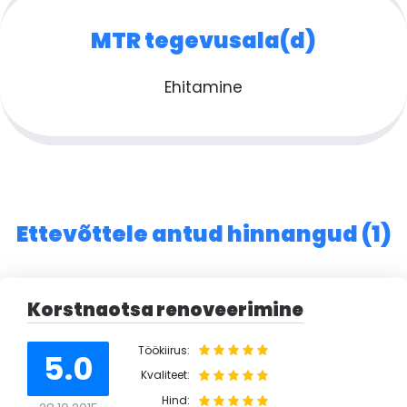
MTR tegevusala(d)
Ehitamine
Ettevõttele antud hinnangud (1)
Korstnaotsa renoveerimine
Töökiirus:
5.0
Kvaliteet:
Hind: