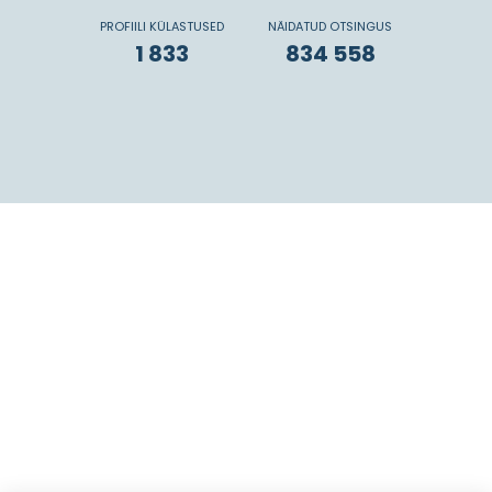
PROFIILI KÜLASTUSED
NÄIDATUD OTSINGUS
1 833
834 558