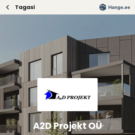
Tagasi
Saada ettevõttele e-kiri
E-kirja saaja:
Teie nimi:
Teie e-post:
Teie telefon:
E-kirja sisu:
A2D Projekt OÜ