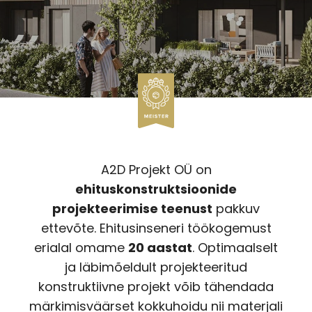
Saada mulle koopia
Lisa pilte
Tühista
Saada
A2D Projekt OÜ on
ehituskonstruktsioonide
projekteerimise teenust
pakkuv
ettevõte. Ehitusinseneri töökogemust
erialal omame
20 aastat
. Optimaalselt
ja läbimõeldult projekteeritud
konstruktiivne projekt võib tähendada
märkimisväärset kokkuhoidu nii materjali